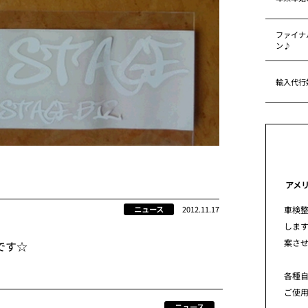
ファイナ
ン♪
輸入代行
アメ
車検
ニュース
2012.11.17
します
案さ
です☆
各種
ご使
ニュース