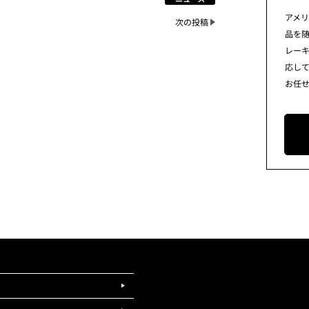
アメ
次の投稿
品を
レー
応し
お任