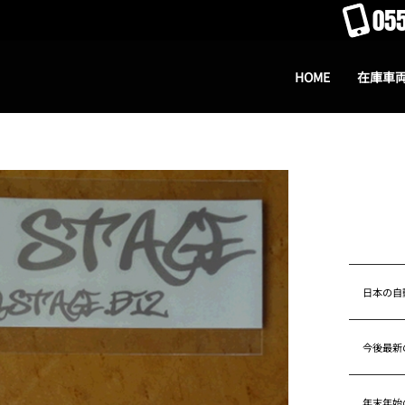
055
HOME
在庫車
日本の自
今後最新
年末年始