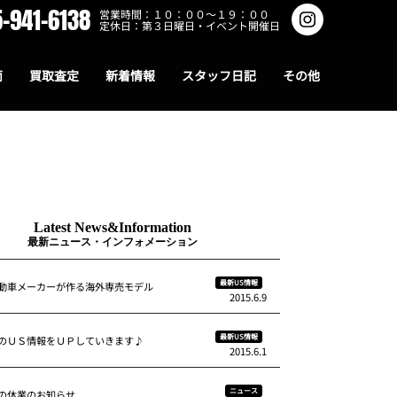
-941-6138
営業時間：１０：００～１９：００
定休日：第３日曜日・イベント開催日
両
買取査定
新着情報
スタッフ日記
その他
Latest News&Information
最新ニュース・インフォメーション
最新US情報
動車メーカーが作る海外専売モデル
2015.6.9
最新US情報
のＵＳ情報をＵＰしていきます♪
2015.6.1
ニュース
の休業のお知らせ