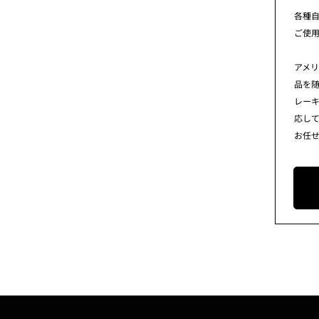
各種
ご使
アメ
品を
レー
応し
お任