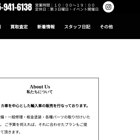
-941-6138
営業時間：１０：００～１９：００
定休日：第３日曜日・イベント開催日
両
買取査定
新着情報
スタッフ日記
その他
About Us
私たちについて
リカ車を中心とした輸入車の販売を行なっております。
整備・一般修理・板金塗装・各種パーツの取り付けいた
。 ご予算を伺えれば、それに合わせたプランもご提
せて頂きます。