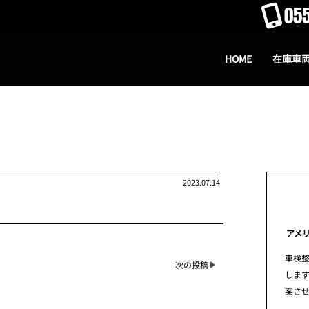
055
HOME
在庫車
2023.07.14
アメ
車検
次の投稿
します
案さ